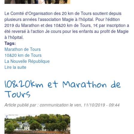
Le Comité d'Organisation des 20 km de Tours soutient depuis
plusieurs années l'association Magie à l'hôpital. Pour l'édition
2019 du Marathon et des 10&20 km de Tours, 1€ par inscription a
été reversé à l'action Je cours pour les enfants au profit de Magie
à l'hôpital.
Tags:
Marathon de Tours
10&20 km de Tours
La Nouvelle République
Lire la suite
de
10
10&20km et Marathon de
053€
remis
Tours
à
Je
cours
Article publié par :
communication
le ven, 11/10/2019 - 09:44
pour
les
enfants
dans
le