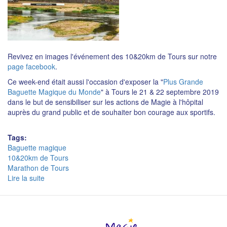
cadre
du
partenariat
des
10&20km
Revivez en images l'événement des 10&20km de Tours sur notre
et
page facebook
.
du
Marathon
Ce week-end était aussi l'occasion d'exposer la "
Plus Grande
de
Baguette Magique du Monde
" à Tours le 21 & 22 septembre 2019
Tours
dans le but de sensibiliser sur les actions de Magie à l'hôpital
auprès du grand public et de souhaiter bon courage aux sportifs.
Tags:
Baguette magique
10&20km de Tours
Marathon de Tours
Lire la suite
de
10&20km
et
Marathon
de